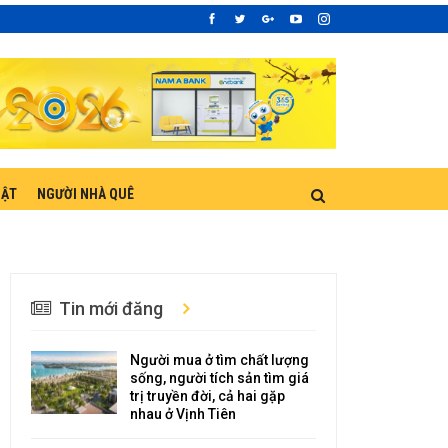
UẬT
NGƯỜI NHÀ QUÊ
Tin mới đăng
Người mua ở tìm chất lượng
sống, người tích sản tìm giá
trị truyền đời, cả hai gặp
nhau ở Vịnh Tiên