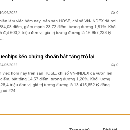
10/06/2022
0
phiên làm việc hôm nay, trên sàn HOSE, chỉ số VN-INDEX đã rơi
284,08 điểm, giảm mạnh 23,72 điểm, tương đương 1,81%. Khối
h đạt 603,2 triệu đơn vị, giá trị tương đương là 16.957,233 tỷ
ị…
uechips kéo chứng khoán bật tăng trở lại
24/05/2022
0
m việc hôm nay trên sàn HOSE, chỉ số VN-INDEX đã vươn lên
điểm, bật tăng 14,57 điểm, tương đương 1,20%. Khối lượng
528,4 triệu đơn vị, giá trị tương đương là 13.415,852 tỷ đồng.
ng có 224…
Trang chủ
Phố thị