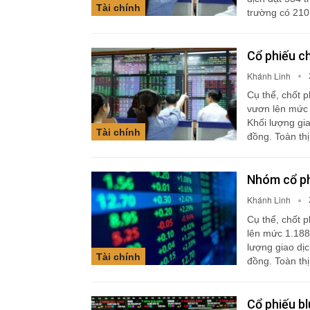
Tài chính
trường có 21
Cổ phiếu c
Khánh Linh
Cụ thể, chốt 
vươn lên mức 
Khối lượng gia
Tài chính
đồng. Toàn th
Nhóm cổ phi
Khánh Linh
Cụ thể, chốt 
lên mức 1.188
lượng giao dịc
Tài chính
đồng. Toàn th
Cổ phiếu bl