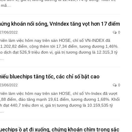
0 mã…
hứng khoán nổi sóng, VnIndex tăng vọt hơn 17 điểm
27/06/2022
0
phiên làm việc hôm nay trên sàn HOSE, chỉ số VN-INDEX đã
1.202,82 điểm, cộng thêm tới 17,34 điểm, tương đương 1,46%.
o dịch đạt 526,9 triệu đơn vị, giá trị tương đương là 12.315,3 tỷ
ị…
ếu bluechips tăng tốc, các chỉ số bật cao
23/06/2022
0
phiên làm việc hôm nay trên sàn HOSE, chỉ số Vn-Index đã vượt
,88 điểm, đảo tăng mạnh 19,61 điểm, tương đương 1,68%. Khối
h đạt 440,7 triệu đơn vị, giá trị tương đương là 10.159,535 tỷ
ị…
uechips ồ ạt đi xuống, chứng khoán chìm trong sắc