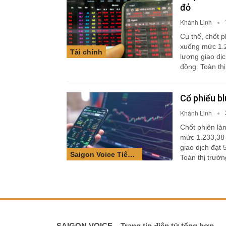
đỏ
Khánh Linh
Cụ thể, chốt 
xuống mức 1.
Tài chính
lượng giao dịc
đồng. Toàn th
Cổ phiếu bl
Khánh Linh
Chốt phiên là
mức 1.233,38 
giao dịch đạt 
Saigon Voice Tiêu điểm
Toàn thị trườ
SAIGON VOICE
– Trang tin điện tử tổng hợp