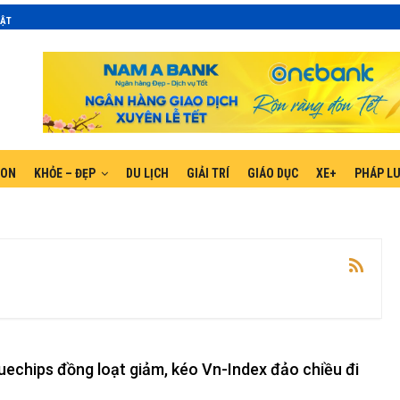
MẬT
GON
KHỎE – ĐẸP
DU LỊCH
GIẢI TRÍ
GIÁO DỤC
XE+
PHÁP L
uechips đồng loạt giảm, kéo Vn-Index đảo chiều đi