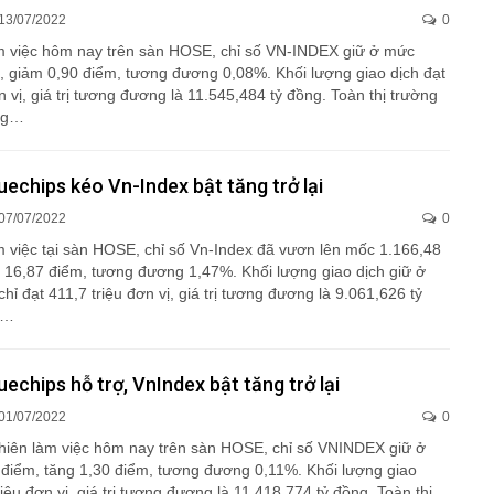
13/07/2022
0
m việc hôm nay trên sàn HOSE, chỉ số VN-INDEX giữ ở mức
, giảm 0,90 điểm, tương đương 0,08%. Khối lượng giao dịch đạt
n vị, giá trị tương đương là 11.545,484 tỷ đồng. Toàn thị trường
ng…
uechips kéo Vn-Index bật tăng trở lại
07/07/2022
0
m việc tại sàn HOSE, chỉ số Vn-Index đã vươn lên mốc 1.166,48
g 16,87 điểm, tương đương 1,47%. Khối lượng giao dịch giữ ở
chỉ đạt 411,7 triệu đơn vị, giá trị tương đương là 9.061,626 tỷ
ị…
uechips hỗ trợ, VnIndex bật tăng trở lại
01/07/2022
0
phiên làm việc hôm nay trên sàn HOSE, chỉ số VNINDEX giữ ở
điểm, tăng 1,30 điểm, tương đương 0,11%. Khối lượng giao
riệu đơn vị, giá trị tương đương là 11.418,774 tỷ đồng. Toàn thị