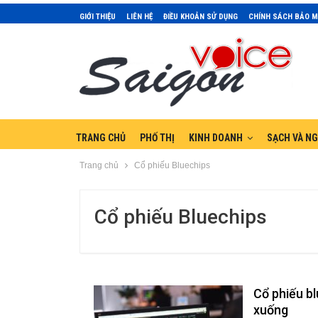
GIỚI THIỆU
LIÊN HỆ
ĐIỀU KHOẢN SỬ DỤNG
CHÍNH SÁCH BẢO 
TRANG CHỦ
PHỐ THỊ
KINH DOANH
SẠCH VÀ N
Trang chủ
Cổ phiếu Bluechips
Cổ phiếu Bluechips
Cổ phiếu bl
xuống