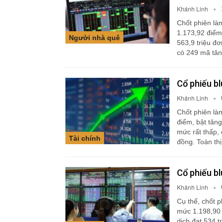
Khánh Linh
Chốt phiên là
1.173,92 điểm
Người nhà quê
563,9 triệu đơ
có 249 mã tă
Cổ phiếu bl
Khánh Linh
Chốt phiên là
điểm, bật tăn
mức rất thấp, 
Tài chính
đồng. Toàn th
Cổ phiếu bl
Khánh Linh
Cụ thể, chốt 
mức 1.198,90 
dịch đạt 534 t