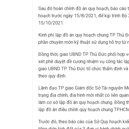
Sau đó hoàn chỉnh đồ án quy hoạch, báo cáo 
hoạch trước ngày 15/8/2021, để kịp trình Bộ
15/10/2021.
Kinh phí lập đồ án quy hoạch chung TP. Thủ 
phần chuyên môn kỹ thuật sử dụng hỗ trợ từ
Đồng thời, giao UBND TP. Thủ Đức phối hợp v
xét phê duyệt đề cương nhiệm vụ công tác lậ
giao UBND TP. Thủ Đức tổ chức thẩm định và 
theo quy định.
Lãnh đạo TP giao Giám đốc Sở Tài nguyên Môi 
trạng địa chính, địa hình mới nhất có liên q
làm cơ sở lập đồ án quy hoạch chung. Đồng t
lập đồ án điều chỉnh quy hoạch chung TP.HCM
Trước đó, theo báo cáo của Sở Quy hoạch kiế
tổng diện tích đất của 3 đơn vị hành chính qu