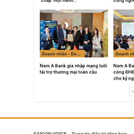
‘chấp’ mọi hành…
công ngh
Doanh nhân - Doanh nghiệp
Nam A Bank gia nhập mạng lưới
Nam A Ba
tài trợ thương mại toàn cầu
công ĐHĐ
cho kỷ ng
T
SAIGON VOICE
– Trang tin điện tử tổng hợp