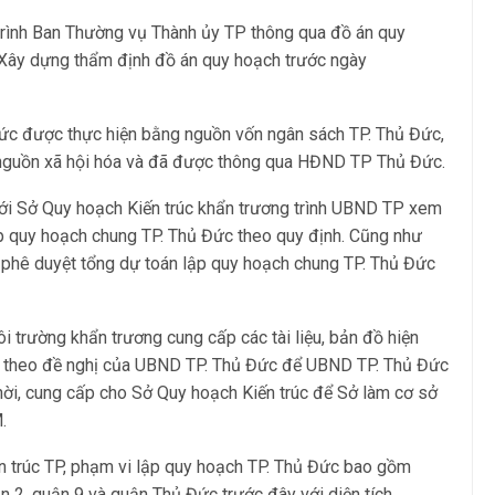
trình Ban Thường vụ Thành ủy TP thông qua đồ án quy
 Xây dựng thẩm định đồ án quy hoạch trước ngày
Đức được thực hiện bằng nguồn vốn ngân sách TP. Thủ Đức,
 nguồn xã hội hóa và đã được thông qua HĐND TP Thủ Đức.
ới Sở Quy hoạch Kiến trúc khẩn trương trình UBND TP xem
p quy hoạch chung TP. Thủ Đức theo quy định. Cũng như
phê duyệt tổng dự toán lập quy hoạch chung TP. Thủ Đức
trường khẩn trương cung cấp các tài liệu, bản đồ hiện
uan theo đề nghị của UBND TP. Thủ Đức để UBND TP. Thủ Đức
hời, cung cấp cho Sở Quy hoạch Kiến trúc để Sở làm cơ sở
.
n trúc TP, phạm vi lập quy hoạch TP. Thủ Đức bao gồm
ận 2, quận 9 và quận Thủ Đức trước đây với diện tích