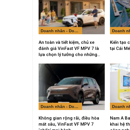
Doanh nhân - Doanh nghiệp
An toàn và tiết kiệm, chủ xe
Kiến tạo 
đánh giá VinFast VF MPV 7 là
tại Cái M
lựa chọn lý tưởng cho những…
Doanh nhân - Doanh nghiệp
Không gian rộng rãi, điều hòa
Nam A Ban
mát sâu, VinFast VF MPV 7
khai hệ t