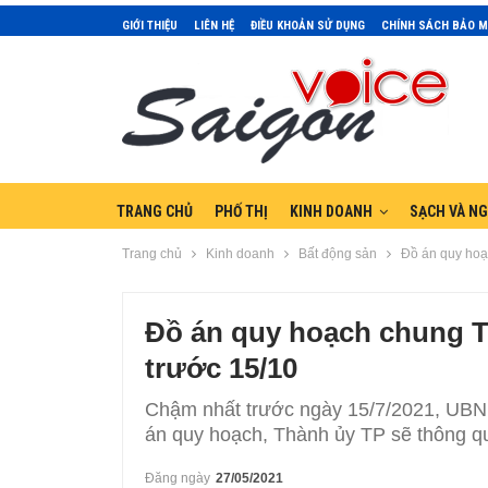
GIỚI THIỆU
LIÊN HỆ
ĐIỀU KHOẢN SỬ DỤNG
CHÍNH SÁCH BẢO 
TRANG CHỦ
PHỐ THỊ
KINH DOANH
SẠCH VÀ N
Trang chủ
Kinh doanh
Bất động sản
Đồ án quy hoạ
Đồ án quy hoạch chung T
trước 15/10
Chậm nhất trước ngày 15/7/2021, UB
án quy hoạch, Thành ủy TP sẽ thông qu
Đăng ngày
27/05/2021