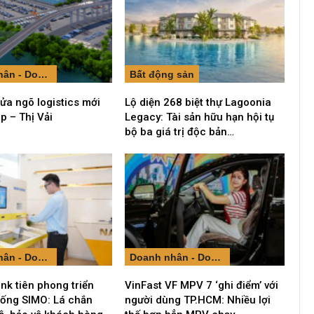
Doanh nhân - Doanh nghiệp
Bất động sản
cửa ngõ logistics mới
Lộ diện 268 biệt thự Lagoonia
ép – Thị Vải
Legacy: Tài sản hữu hạn hội tụ
bộ ba giá trị độc bản…
Doanh nhân - Doanh nghiệp
Doanh nhân - Doanh nghiệp
k tiên phong triển
VinFast VF MPV 7 ‘ghi điểm’ với
hống SIMO: Lá chắn
người dùng TP.HCM: Nhiều lợi