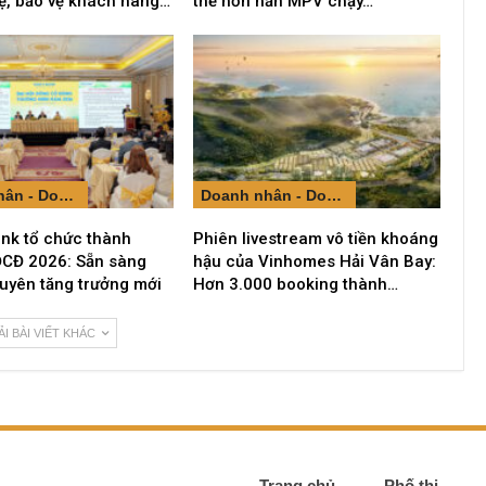
ệ, bảo vệ khách hàng…
thế hơn hẳn MPV chạy…
Doanh nhân - Doanh nghiệp
Doanh nhân - Doanh nghiệp
nk tổ chức thành
Phiên livestream vô tiền khoáng
CĐ 2026: Sẵn sàng
hậu của Vinhomes Hải Vân Bay:
uyên tăng trưởng mới
Hơn 3.000 booking thành…
ẢI BÀI VIẾT KHÁC
Trang chủ
Phố thị