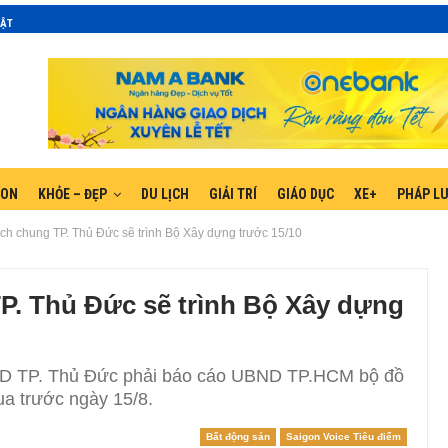
MẬT
GON
KHỎE – ĐẸP
DU LỊCH
GIẢI TRÍ
GIÁO DỤC
XE+
PHÁP L
ch chung TP. Thủ Đức sẽ trình Bộ Xây dựng trước 15/10
P. Thủ Đức sẽ trình Bộ Xây dựng
ND TP. Thủ Đức phải báo cáo UBND TP.HCM bộ đồ
a trước ngày 15/8.
Bất động sản
Saigon Voice Tiêu điểm