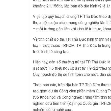
khoảng 21.156ha, lập bản đồ địa hình tỷ lệ 1/
Việc lập quy hoạch chung TP. Thủ Đức theo địn
thực hiện cuộc cách mạng công nghiệp lần thứ 
– môi trường gắn liền với kinh tế tri thức, kho
Về tính chất đô thị, TP. Thủ Đức hình thành và 
loại I trực thuộc TP.HCM. TP. Thủ Đức là trung 
triển kinh tế sáng tạo…
Hiện nay, dân số thường trú tại TP. Thủ Đức l
đạt mức 1,5 triệu người; đạt từ 1,9-2,2 triệ
Quy hoạch đô thị sẽ tính toán cho mức dân số 
Theo báo cáo, trên địa bàn TP. Thủ Đức thực t
tạo gồm dự án Công viên phần mềm Quang Trun
(Sở Khoa học và Công nghệ); Trung tâm tính to
nghiên cứu tiên tiến (Đại học Quốc gia TP.H
nghiệm công nghệ cao .