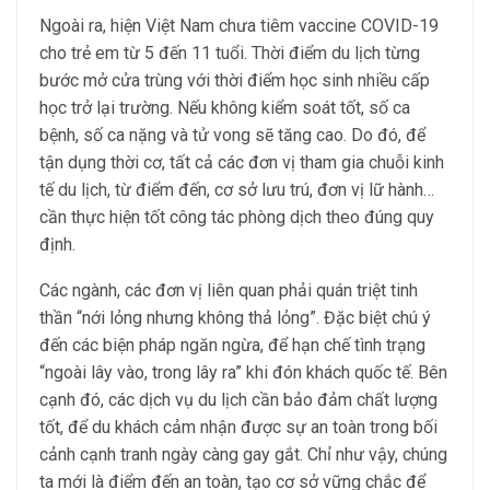
Ngoài ra, hiện Việt Nam chưa tiêm vaccine COVID-19
cho trẻ em từ 5 đến 11 tuổi. Thời điểm du lịch từng
bước mở cửa trùng với thời điểm học sinh nhiều cấp
học trở lại trường. Nếu không kiểm soát tốt, số ca
bệnh, số ca nặng và tử vong sẽ tăng cao. Do đó, để
tận dụng thời cơ, tất cả các đơn vị tham gia chuỗi kinh
tế du lịch, từ điểm đến, cơ sở lưu trú, đơn vị lữ hành…
cần thực hiện tốt công tác phòng dịch theo đúng quy
định.
Các ngành, các đơn vị liên quan phải quán triệt tinh
thần “nới lỏng nhưng không thả lỏng”. Đặc biệt chú ý
đến các biện pháp ngăn ngừa, để hạn chế tình trạng
“ngoài lây vào, trong lây ra” khi đón khách quốc tế. Bên
cạnh đó, các dịch vụ du lịch cần bảo đảm chất lượng
tốt, để du khách cảm nhận được sự an toàn trong bối
cảnh cạnh tranh ngày càng gay gắt. Chỉ như vậy, chúng
ta mới là điểm đến an toàn, tạo cơ sở vững chắc để