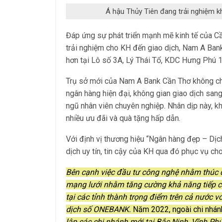
Á hậu Thủy Tiên đang trải nghiệm 
Đáp ứng sự phát triển mạnh mẽ kinh tế của C
trải nghiệm cho KH đến giao dịch, Nam A Bank 
hơn tại Lô số 3A, Lý Thái Tổ, KDC Hưng Phú 
Trụ sở mới của Nam A Bank Cần Thơ không chỉ 
ngân hàng hiện đại, không gian giao dịch sang
ngũ nhân viên chuyên nghiệp. Nhân dịp này, kh
nhiều ưu đãi và quà tặng hấp dẫn.
Với định vị thương hiệu “Ngân hàng đẹp – Dịch
dịch uy tín, tin cậy của KH qua đó phục vụ cho 
Bên cạnh việc đầu tư công nghệ nhằm thúc 
mạng lưới nhằm tăng cường khả năng tiếp cậ
tại các tỉnh thành trọng điểm trên cả nước 
dịch số ONEBANK.
Năm 2022, ngoài chi nhán
lập các chi nhánh mới tại Bắc Ninh, Vĩnh P