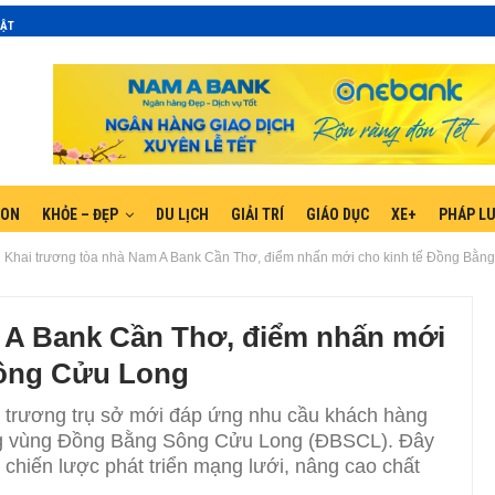
MẬT
GON
KHỎE – ĐẸP
DU LỊCH
GIẢI TRÍ
GIÁO DỤC
XE+
PHÁP L
Khai trương tòa nhà Nam A Bank Cần Thơ, điểm nhấn mới cho kinh tế Đồng Bằn
 A Bank Cần Thơ, điểm nhấn mới
Sông Cửu Long
 trương trụ sở mới đáp ứng nhu cầu khách hàng
ởng vùng Đồng Bằng Sông Cửu Long (ĐBSCL). Đây
 chiến lược phát triển mạng lưới, nâng cao chất