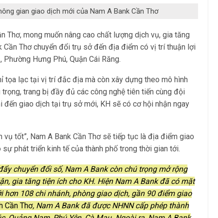
không gian giao dịch mới của Nam A Bank Cần Thơ
ần Thơ, mong muốn nâng cao chất lượng dịch vụ, gia tăng
Cần Thơ chuyển đổi trụ sở đến địa điểm có vị trí thuận lợi
1, Phường Hưng Phú, Quận Cái Răng.
tọa lạc tại vị trí đắc địa mà còn xây dựng theo mô hình
 trọng, trang bị đầy đủ các công nghệ tiên tiến cùng đội
i đến giao dịch tại trụ sở mới, KH sẽ có cơ hội nhận ngay
 vụ tốt”, Nam A Bank Cần Thơ sẽ tiếp tục là địa điểm giao
sự phát triển kinh tế của thành phố trong thời gian tới.
đẩy chuyển đổi số, Nam A Bank còn chú trọng mở rộng
n, gia tăng tiện ích cho KH. Hiện Nam A Bank đã có mặt
với hơn 108 chi nhánh, phòng giao dịch, gần 90 điểm giao
h Cần Thơ
,
Nam A Bank đã được NHNN cấp phép thành
húc, Quảng Nam, Phú Yên, Cà Mau. Ngoài ra, Nam A Bank