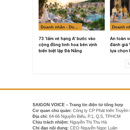
Doanh nhân - Doanh nghiệp
73 ‘tấm vé hạng A’ bước vào
An toàn v
cộng đồng tinh hoa bên vịnh
đánh giá 
biển biệt lập Đà Nẵng
lựa chọn 
T
SAIGON VOICE
– Trang tin điện tử tổng hợp
Cơ quan chủ quản:
Công ty CP Phát triển Truyền 
Địa chỉ:
64-66 Nguyễn Biểu, P.1, Q.5, TPHCM
Chịu trách nhiệm:
Nguyễn Thị Thu Hà
Chỉ đạo nội dung:
CEO Nguyễn Ngọc Luận