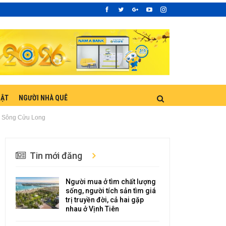
UẬT
NGƯỜI NHÀ QUÊ
g Sông Cửu Long
Tin mới đăng
Người mua ở tìm chất lượng
sống, người tích sản tìm giá
trị truyền đời, cả hai gặp
nhau ở Vịnh Tiên