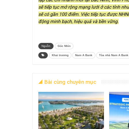
sẽ tiếp tục mở rộng mạng lưới ở các tỉnh n
sẽ có gần 100 điểm. Việc tiếp tục được NH
động minh bạch, hiệu quả và bền vững.
Nguồn
Góc Nhìn
Khai trương
Nam A Bank
Tòa nhà Nam A Bank
Bài cùng chuyên mục