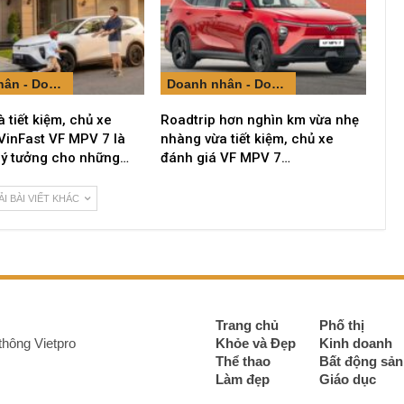
Doanh nhân - Doanh nghiệp
Doanh nhân - Doanh nghiệp
à tiết kiệm, chủ xe
Roadtrip hơn nghìn km vừa nhẹ
VinFast VF MPV 7 là
nhàng vừa tiết kiệm, chủ xe
lý tưởng cho những…
đánh giá VF MPV 7…
ẢI BÀI VIẾT KHÁC
Trang chủ
Phố thị
thông Vietpro
Khỏe và Đẹp
Kinh doanh
Thể thao
Bất động sản
Làm đẹp
Giáo dục