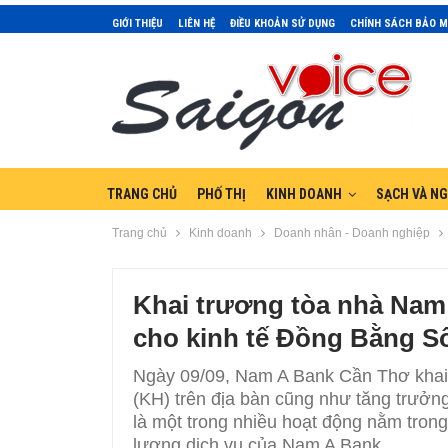
GIỚI THIỆU
LIÊN HỆ
ĐIỀU KHOẢN SỬ DỤNG
CHÍNH SÁCH BẢO 
TRANG CHỦ
PHỐ THỊ
KINH DOANH
SẠCH VÀ N
Trang chủ
Kinh doanh
Doanh nhân - Doanh nghiệp
Khai trương tòa nhà Nam
cho kinh tế Đồng Bằng 
Ngày 09/09, Nam A Bank Cần Thơ khai
(KH) trên địa bàn cũng như tăng trư
là một trong nhiều hoạt động nằm trong
lượng dịch vụ của Nam A Bank.