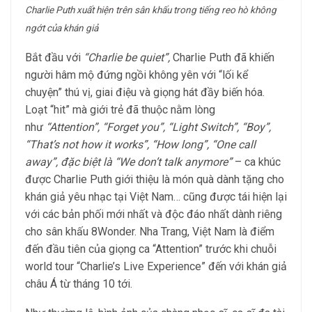
Charlie Puth xuất hiện trên sân khấu trong tiếng reo hò không
ngớt của khán giả
Bắt đầu với
“
Charlie be quiet
”
,
Charlie Puth đã khiến
người hâm mộ đứng ngồi không yên với “lối kể
chuyện” thú vị, giai điệu và giọng hát đầy biến hóa.
Loạt “hit” mà giới trẻ đã thuộc nằm lòng
như
“Attention”, “Forget you”, “Light Switch”, “Boy”,
“That’s not how it works”, “How long”, “One call
away”, đặc biệt là “We don’t talk anymore”
– ca khúc
được Charlie Puth giới thiệu là món quà dành tặng cho
khán giả yêu nhạc tại Việt Nam… cũng được tái hiện lại
với các bản phối mới nhất và độc đáo nhất dành riêng
cho sân khấu 8Wonder. Nha Trang, Việt Nam là điểm
đến đầu tiên của giọng ca “Attention” trước khi chuỗi
world tour “Charlie’s Live Experience” đến với khán giả
châu Á từ tháng 10 tới.