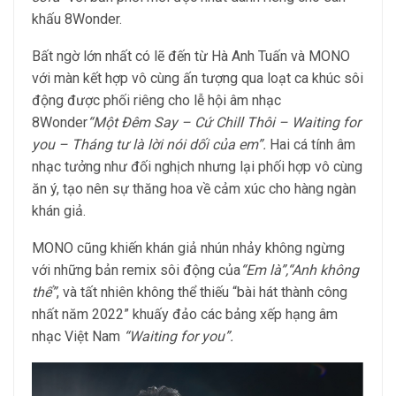
khấu 8Wonder.
Bất ngờ lớn nhất có lẽ đến từ Hà Anh Tuấn và MONO
với màn kết hợp vô cùng ấn tượng qua loạt ca khúc sôi
động được phối riêng cho lễ hội âm nhạc
8Wonder
“Một Đêm Say – Cứ Chill Thôi – Waiting for
you – Tháng tư là lời nói dối của em”
.
Hai cá tính âm
nhạc tưởng như đối nghịch nhưng lại phối hợp vô cùng
ăn ý, tạo nên sự thăng hoa về cảm xúc cho hàng ngàn
khán giả.
MONO cũng khiến khán giả nhún nhảy không ngừng
với những bản remix sôi động của
“Em là”,
“Anh không
thể”
, và tất nhiên không thể thiếu “bài hát thành công
nhất năm 2022” khuấy đảo các bảng xếp hạng âm
nhạc Việt Nam
“Waiting for you”.