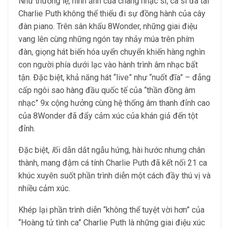
Như thường lệ, hình ảnh của chàng nhạc sĩ, ca sĩ đa tài
Charlie Puth không thể thiếu đi sự đồng hành của cây
đàn piano. Trên sân khấu 8Wonder, những giai điệu
vang lên cùng những ngón tay nhảy múa trên phím
đàn, giọng hát biến hóa uyển chuyển khiến hàng nghìn
con người phía dưới lạc vào hành trình âm nhạc bất
tận. Đặc biệt, khả năng hát “live” như “nuốt đĩa” – đẳng
cấp ngôi sao hàng đầu quốc tế của “thần đồng âm
nhạc” 9x cộng hưởng cùng hệ thống âm thanh đỉnh cao
của 8Wonder đã đẩy cảm xúc của khán giả đến tột
đỉnh.
Đặc biệt,
l
ối dẫn dắt ngẫu hứng, hài hước nhưng chân
thành, mang đậm cá tính Charlie Puth đã kết nối 21 ca
khúc xuyên suốt phần trình diễn một cách đầy thú vị và
nhiều cảm xúc.
Khép lại phần trình diễn “không thể tuyệt vời hơn” của
“Hoàng tử tình ca” Charlie Puth là những giai điệu xúc