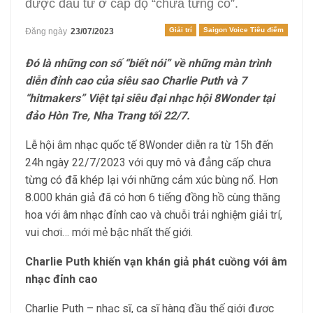
được đầu tư ở cấp độ “chưa từng có”.
Giải trí
Saigon Voice Tiêu điểm
Đăng ngày
23/07/2023
Đó là những con số “biết nói” về những màn trình
diễn đỉnh cao của siêu sao Charlie Puth và 7
“hitmakers” Việt tại siêu đại nhạc hội 8Wonder tại
đảo Hòn Tre, Nha Trang tối 22/7.
Lễ hội âm nhạc quốc tế 8Wonder diễn ra từ 15h đến
24h ngày 22/7/2023 với quy mô và đẳng cấp chưa
từng có đã khép lại với những cảm xúc bùng nổ. Hơn
8.000 khán giả đã có hơn 6 tiếng đồng hồ cùng thăng
hoa với âm nhạc đỉnh cao và chuỗi trải nghiệm giải trí,
vui chơi… mới mẻ bậc nhất thế giới.
Charlie Puth khiến vạn khán giả phát cuồng với âm
nhạc đỉnh cao
Charlie Puth – nhạc sĩ, ca sĩ hàng đầu thế giới được