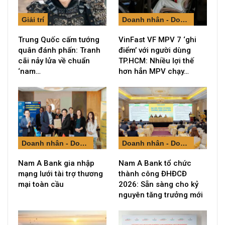
Giải trí
Doanh nhân - Doanh nghiệp
Trung Quốc cấm tướng
VinFast VF MPV 7 ‘ghi
quân đánh phấn: Tranh
điểm’ với người dùng
cãi nảy lửa về chuẩn
TP.HCM: Nhiều lợi thế
‘nam…
hơn hẳn MPV chạy…
Doanh nhân - Doanh nghiệp
Doanh nhân - Doanh nghiệp
Nam A Bank gia nhập
Nam A Bank tổ chức
mạng lưới tài trợ thương
thành công ĐHĐCĐ
mại toàn cầu
2026: Sẵn sàng cho kỷ
nguyên tăng trưởng mới