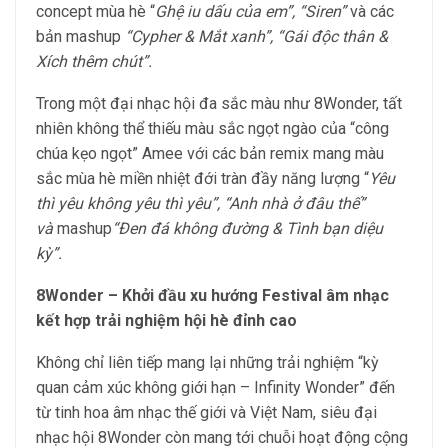
concept mùa hè “
Ghệ iu dấu của em”, “Siren”
và các
bản mashup
“Cypher & Mắt xanh”, “Gái độc thân &
Xích thêm chút”.
Trong một đại nhạc hội đa sắc màu như 8Wonder, tất
nhiên không thể thiếu màu sắc ngọt ngào của “công
chúa kẹo ngọt” Amee với các bản remix mang màu
sắc mùa hè miền nhiệt đới tràn đầy năng lượng “
Yêu
thì yêu không yêu thì yêu”,
“Anh nhà ở đâu thế”
và
mashup
“Đen đá không đường & Tình bạn diệu
kỳ”
.
8Wonder – Khởi đầu xu hướng Festival âm nhạc
kết hợp trải nghiệm hội hè đỉnh cao
Không chỉ liên tiếp mang lại những trải nghiệm “kỳ
quan cảm xúc không giới hạn – Infinity Wonder” đến
từ tinh hoa âm nhạc thế giới và Việt Nam, siêu đại
nhạc hội 8Wonder còn mang tới chuỗi hoạt động cộng