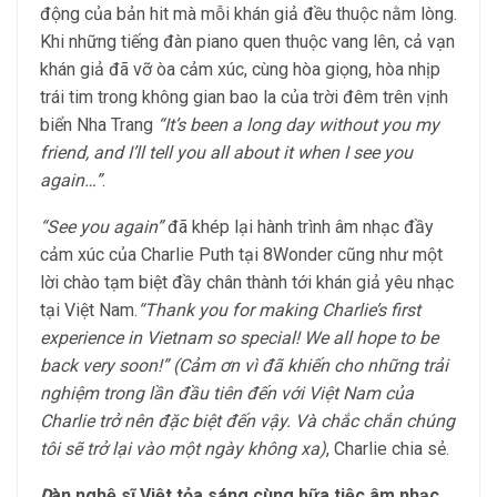
động của bản hit mà mỗi khán giả đều thuộc nằm lòng.
Khi những tiếng đàn piano quen thuộc vang lên, cả vạn
khán giả đã vỡ òa cảm xúc, cùng hòa giọng, hòa nhịp
trái tim trong không gian bao la của trời đêm trên vịnh
biển Nha Trang
“It’s been a long day without you my
friend, and I’ll tell you all about it when I see you
again…”
.
“See you again”
đã khép lại hành trình âm nhạc đầy
cảm xúc của Charlie Puth tại 8Wonder cũng như một
lời chào tạm biệt đầy chân thành tới khán giả yêu nhạc
tại Việt Nam.
“Thank you for making Charlie’s first
experience in Vietnam so special! We all hope to be
back very soon!” (Cảm ơn vì đã khiến cho những trải
nghiệm trong lần đầu tiên đến với Việt Nam của
Charlie trở nên đặc biệt đến vậy. Và chắc chắn chúng
tôi sẽ trở lại vào một ngày không xa)
, Charlie chia sẻ.
D
àn nghệ sĩ Việt tỏa sáng cùng bữa tiệc âm nhạc