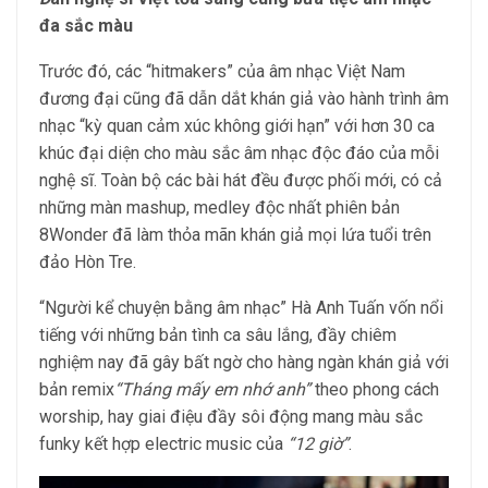
đa sắc màu
Trước đó, các “hitmakers” của âm nhạc Việt Nam
đương đại cũng đã dẫn dắt khán giả vào hành trình âm
nhạc “kỳ quan cảm xúc không giới hạn” với hơn 30 ca
khúc đại diện cho màu sắc âm nhạc độc đáo của mỗi
nghệ sĩ. Toàn bộ các bài hát đều được phối mới, có cả
những màn mashup, medley độc nhất phiên bản
8Wonder đã làm thỏa mãn khán giả mọi lứa tuổi trên
đảo Hòn Tre.
“Người kể chuyện bằng âm nhạc” Hà Anh Tuấn vốn nổi
tiếng với những bản tình ca sâu lắng, đầy chiêm
nghiệm nay đã gây bất ngờ cho hàng ngàn khán giả với
bản remix
“
Tháng mấy em nhớ anh”
theo phong cách
worship, hay giai điệu đầy sôi động mang màu sắc
funky kết hợp electric music của
“12 giờ
”
.