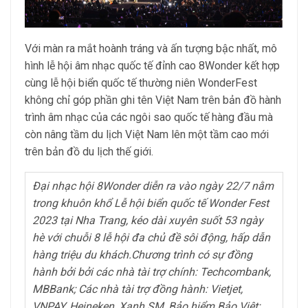
Với màn ra mắt hoành tráng và ấn tượng bậc nhất, mô
hình lễ hội âm nhạc quốc tế đỉnh cao 8Wonder kết hợp
cùng lễ hội biển quốc tế thường niên WonderFest
không chỉ góp phần ghi tên Việt Nam trên bản đồ hành
trình âm nhạc của các ngôi sao quốc tế hàng đầu mà
còn nâng tầm du lịch Việt Nam lên một tầm cao mới
trên bản đồ du lịch thế giới.
Đại nhạc hội 8Wonder diễn ra vào ngày 22/7 nằm
trong khuôn khổ Lễ hội biển quốc tế Wonder Fest
2023 tại Nha Trang, kéo dài xuyên suốt 53 ngày
hè với chuỗi 8 lễ hội đa chủ đề sôi động, hấp dẫn
hàng triệu du khách.
Chương trình
có sự đồng
hành bởi bởi các nhà tài trợ chính: Techcombank,
MBBank; Các nhà tài trợ đồng hành: Vietjet,
VNPAY, Heineken, Xanh SM, Bảo hiểm Bảo Việt;