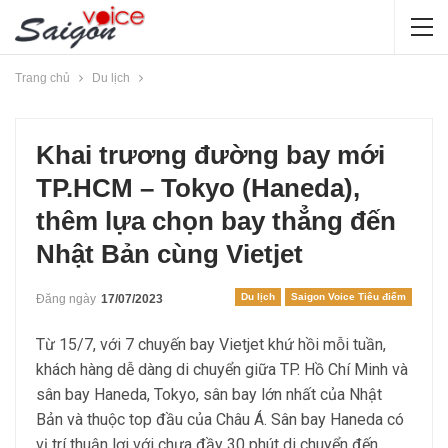
Trang chủ
Du lịch
Khai trương đường bay mới
TP.HCM – Tokyo (Haneda),
thêm lựa chọn bay thẳng đến
Nhật Bản cùng Vietjet
Du lịch
Saigon Voice Tiêu điểm
Đăng ngày
17/07/2023
Từ 15/7, với 7 chuyến bay Vietjet khứ hồi mỗi tuần,
khách hàng dễ dàng di chuyển giữa TP. Hồ Chí Minh và
sân bay Haneda, Tokyo, sân bay lớn nhất của Nhật
Bản và thuộc top đầu của Châu Á. Sân bay Haneda có
vị trí thuận lợi với chưa đầy 30 phút di chuyển đến