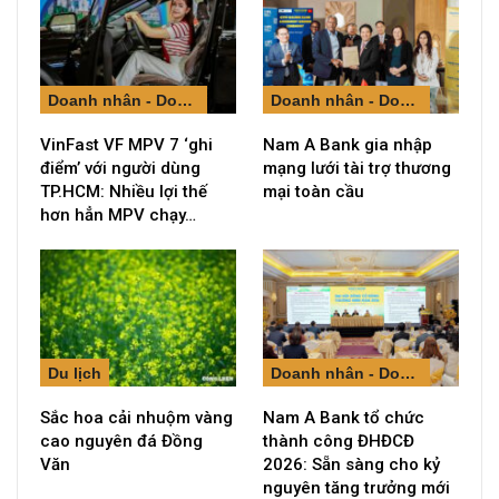
Doanh nhân - Doanh nghiệp
Doanh nhân - Doanh nghiệp
VinFast VF MPV 7 ‘ghi
Nam A Bank gia nhập
điểm’ với người dùng
mạng lưới tài trợ thương
TP.HCM: Nhiều lợi thế
mại toàn cầu
hơn hẳn MPV chạy…
Du lịch
Doanh nhân - Doanh nghiệp
Sắc hoa cải nhuộm vàng
Nam A Bank tổ chức
cao nguyên đá Đồng
thành công ĐHĐCĐ
Văn
2026: Sẵn sàng cho kỷ
nguyên tăng trưởng mới