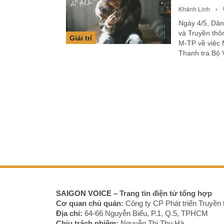
Khánh Linh
Ngày 4/5, Dân
và Truyền thô
Giải trí
M-TP về việc 
Thanh tra Bộ
SAIGON VOICE
– Trang tin điện tử tổng hợp
Cơ quan chủ quản:
Công ty CP Phát triển Truyền 
Địa chỉ:
64-66 Nguyễn Biểu, P.1, Q.5, TPHCM
Chịu trách nhiệm:
Nguyễn Thị Thu Hà