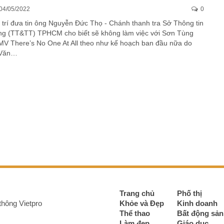
04/05/2022
0
 trí đưa tin ông Nguyễn Đức Thọ - Chánh thanh tra Sở Thông tin
ng (TT&TT) TPHCM cho biết sẽ không làm việc với Sơn Tùng
MV There’s No One At All theo như kế hoạch ban đầu nữa do
 Văn…
Trang chủ
Phố thị
thông Vietpro
Khỏe và Đẹp
Kinh doanh
Thể thao
Bất động sản
Làm đẹp
Giáo dục