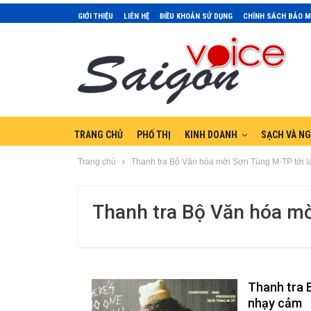
GIỚI THIỆU
LIÊN HỆ
ĐIỀU KHOẢN SỬ DỤNG
CHÍNH SÁCH BẢO 
TRANG CHỦ
PHỐ THỊ
KINH DOANH
SẠCH VÀ N
Trang chủ
Thanh tra Bộ Văn hóa mời Sơn Tùng M-TP tới l
Thanh tra Bộ Văn hóa mờ
Thanh tra 
nhạy cảm