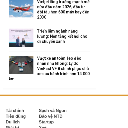
Vietjet tăng trưởng mạnh mẽ
nửa đầu năm 2026, đầu tư
đội tàu hơn 600 máy bay đến
2030
Triển lãm ngành năng
lượng: Nền tảng kết nối cho
di chuyển xanh
Vượt xe an toàn, leo đèo
nhàn như không: Lý do
VinFast VF 8 chinh phục chủ
xe sau hành trình hơn 14.000
km
Tài chính
Sạch và Ngon
Tiêu dùng
Bảo vệ NTD
Du lịch
Startup
Giải trí
Xe+