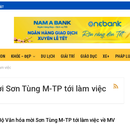
MẬT
GON
KHỎE – ĐẸP
DU LỊCH
GIẢI TRÍ
GIÁO DỤC
XE+
PHÁP L
àm việc
i Sơn Tùng M-TP tới làm việc
Bộ Văn hóa mời Sơn Tùng M-TP tới làm việc về MV