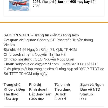
2026, đầu tư đội tàu hơn 600 máy bay đến
2030
SAIGON VOICE
– Trang tin điện tử tổng hợp
Cơ quan chủ quản:
Công ty CP Phát triển Truyền thông
Vietpro
Địa chỉ:
64-66 Nguyễn Biểu, P.1, Q.5, TPHCM
Chịu trách nhiệm:
Nguyễn Thị Thu Hà
Chỉ đạo nội dung:
CEO Nguyễn Ngọc Luận
Email:
saigonvoice.vn@gmail.com –
Hotline:
093 9920088‬
Giấy phép thiết lập trang tin điện tử tổng hợp số 39/GP-TTĐT do
Sở TTTT TPHCM cấp ngày
Trang chủ
Phố thị
Tài chính
Sạch và Ngon
Khỏe và Đẹp
Kinh doanh
Tiêu dùng
Bảo vệ NTD
Thể thao
Bất động sản
Du lịch
Startup
Làm đẹp
Giáo dục
Giải trí
Xe+