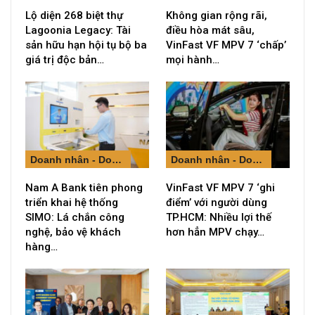
Lộ diện 268 biệt thự
Không gian rộng rãi,
Lagoonia Legacy: Tài
điều hòa mát sâu,
sản hữu hạn hội tụ bộ ba
VinFast VF MPV 7 ‘chấp’
giá trị độc bản…
mọi hành…
Doanh nhân - Doanh nghiệp
Doanh nhân - Doanh nghiệp
Nam A Bank tiên phong
VinFast VF MPV 7 ‘ghi
triển khai hệ thống
điểm’ với người dùng
SIMO: Lá chắn công
TP.HCM: Nhiều lợi thế
nghệ, bảo vệ khách
hơn hẳn MPV chạy…
hàng…