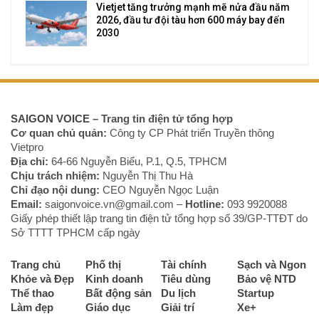
Vietjet tăng trưởng mạnh mẽ nửa đầu năm
2026, đầu tư đội tàu hơn 600 máy bay đến
2030
SAIGON VOICE
– Trang tin điện tử tổng hợp
Cơ quan chủ quản:
Công ty CP Phát triển Truyền thông
Vietpro
Địa chỉ:
64-66 Nguyễn Biểu, P.1, Q.5, TPHCM
Chịu trách nhiệm:
Nguyễn Thị Thu Hà
Chỉ đạo nội dung:
CEO Nguyễn Ngọc Luận
Email:
saigonvoice.vn@gmail.com –
Hotline:
093 9920088‬
Giấy phép thiết lập trang tin điện tử tổng hợp số 39/GP-TTĐT do
Sở TTTT TPHCM cấp ngày
Trang chủ
Phố thị
Tài chính
Sạch và Ngon
Khỏe và Đẹp
Kinh doanh
Tiêu dùng
Bảo vệ NTD
Thể thao
Bất động sản
Du lịch
Startup
Làm đẹp
Giáo dục
Giải trí
Xe+