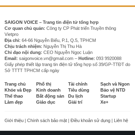
SAIGON VOICE
– Trang tin điện tử tổng hợp
Cơ quan chủ quản:
Công ty CP Phát triển Truyền thông
Vietpro
Địa chỉ:
64-66 Nguyễn Biểu, P.1, Q.5, TPHCM
Chịu trách nhiệm:
Nguyễn Thị Thu Hà
Chỉ đạo nội dung:
CEO Nguyễn Ngọc Luận
Email:
saigonvoice.vn@gmail.com –
Hotline:
093 9920088‬
Giấy phép thiết lập trang tin điện tử tổng hợp số 39/GP-TTĐT do
Sở TTTT TPHCM cấp ngày
Trang chủ
Phố thị
Tài chính
Sạch và Ngon
Khỏe và Đẹp
Kinh doanh
Tiêu dùng
Bảo vệ NTD
Thể thao
Bất động sản
Du lịch
Startup
Làm đẹp
Giáo dục
Giải trí
Xe+
Giới thiệu
|
Chính sách bảo mật
|
Điều khoản sử dụng
|
Liên hệ