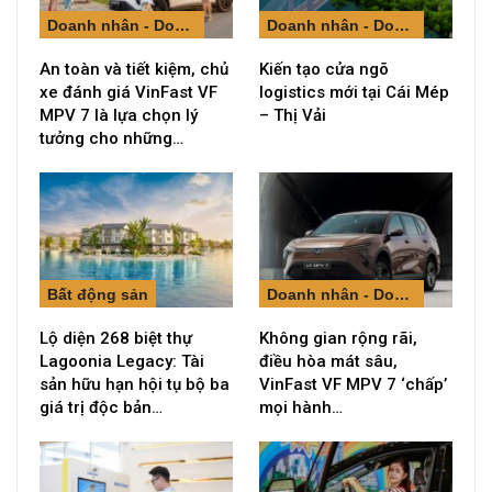
Doanh nhân - Doanh nghiệp
Doanh nhân - Doanh nghiệp
An toàn và tiết kiệm, chủ
Kiến tạo cửa ngõ
xe đánh giá VinFast VF
logistics mới tại Cái Mép
MPV 7 là lựa chọn lý
– Thị Vải
tưởng cho những…
Bất động sản
Doanh nhân - Doanh nghiệp
Lộ diện 268 biệt thự
Không gian rộng rãi,
Lagoonia Legacy: Tài
điều hòa mát sâu,
sản hữu hạn hội tụ bộ ba
VinFast VF MPV 7 ‘chấp’
giá trị độc bản…
mọi hành…