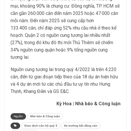
mại, khoảng 90% là chung cư. Đồng nghĩa, TP. HCM sẽ
cần gần 260.000 căn đến năm 2025 hoặc 47.000 căn
mỗi năm. Đến năm 2025 sẽ cung cấp hơn
133.400 căn, chỉ đáp ứng 52% nhu cầu nhà ở theo kế
hoạch. Quận 2 có nguồn cung tương lai nhiều nhất
(27%), trong đó khu đô thị mới Thủ Thiêm sẽ chiếm
34% nguồn cung quận hoặc 9% tổng nguồn cung
tương lai.
Nguồn cung tương lai trong quý 4/2022 là trên 4.220
căn, đến từ giai đoạn tiếp theo của 18 dự án hiện hữu
và 4 dự án mới từ các chủ đầu tư uy tín như Hưng
Thịnh, Khang Điền và GS E&C.
Kỳ Hoa | Nhà báo & Công luận
Nguồn
Nhà báo & Công luận
Giao dịch căn hộ quý 3
thị trường bất động sản