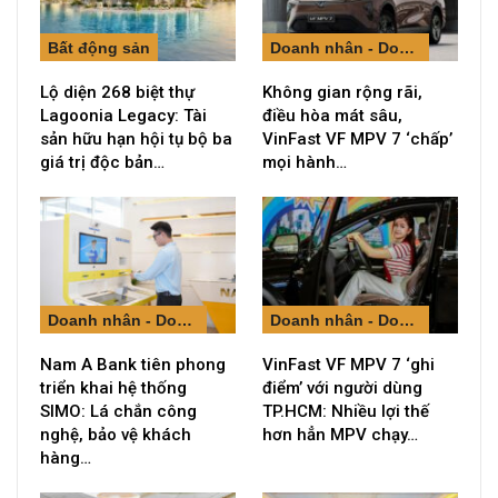
Bất động sản
Doanh nhân - Doanh nghiệp
Lộ diện 268 biệt thự
Không gian rộng rãi,
Lagoonia Legacy: Tài
điều hòa mát sâu,
sản hữu hạn hội tụ bộ ba
VinFast VF MPV 7 ‘chấp’
giá trị độc bản…
mọi hành…
Doanh nhân - Doanh nghiệp
Doanh nhân - Doanh nghiệp
Nam A Bank tiên phong
VinFast VF MPV 7 ‘ghi
triển khai hệ thống
điểm’ với người dùng
SIMO: Lá chắn công
TP.HCM: Nhiều lợi thế
nghệ, bảo vệ khách
hơn hẳn MPV chạy…
hàng…