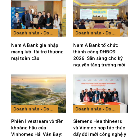
Doanh nhân - Doanh nghiệp
Doanh nhân - Doanh nghiệp
Nam A Bank gia nhập
Nam A Bank tổ chức
mạng lưới tài trợ thương
thành công ĐHĐCĐ
mại toàn cầu
2026: Sẵn sàng cho kỷ
nguyên tăng trưởng mới
Doanh nhân - Doanh nghiệp
Doanh nhân - Doanh nghiệp
Phiên livestream vô tiền
Siemens Healthineers
khoáng hậu của
và Vinmec hợp tác thúc
Vinhomes Hải Vân Bay:
đẩy đổi mới công nghệ y