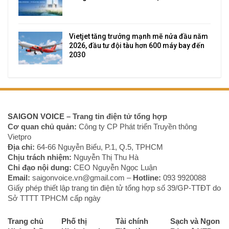
Vietjet tăng trưởng mạnh mẽ nửa đầu năm
2026, đầu tư đội tàu hơn 600 máy bay đến
2030
SAIGON VOICE
– Trang tin điện tử tổng hợp
Cơ quan chủ quản:
Công ty CP Phát triển Truyền thông
Vietpro
Địa chỉ:
64-66 Nguyễn Biểu, P.1, Q.5, TPHCM
Chịu trách nhiệm:
Nguyễn Thị Thu Hà
Chỉ đạo nội dung:
CEO Nguyễn Ngọc Luận
Email:
saigonvoice.vn@gmail.com –
Hotline:
093 9920088‬
Giấy phép thiết lập trang tin điện tử tổng hợp số 39/GP-TTĐT do
Sở TTTT TPHCM cấp ngày
Trang chủ
Phố thị
Tài chính
Sạch và Ngon