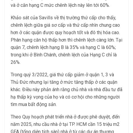
và ở căn hạng C mức chênh lệch này lên tới 60%.
Khảo sát của Savills về thị trường thứ cấp cho thấy,
chênh lệch giữa giá sơ cấp và thứ cấp nhìn chung cao
hơn ở các quận được quy hoạch tốt và đô thị hóa cao.
Phân hạng căn hộ thấp hơn thì chênh lệch càng lớn. Tại
quận 7, chênh lệch hạng B là 35% và hạng C là 60%;
trong khi ở Bình Chánh, chênh lệch của Hạng C chỉ là
26%.
Trong quý 3/2022, giá thứ cấp giảm ở quận 1, 3 và
Thủ Đức nhưng lại tăng ở mức tăng thấp ở các quận
khác. Điều này phản ánh rằng chủ nhà và nhà đầu tư đã
hạ thấp kỳ vọng của họ và có cơ hội cho những người
tìm mua bất động sản.
Theo Quy hoạch phát triển nhà ở được phê duyệt, đến
năm 2025, nhu cầu nhà ở tại TP. HCM cần 15 triệu m2
GFA (tổng diện tích sàn) nhà ở từ các dự án thương