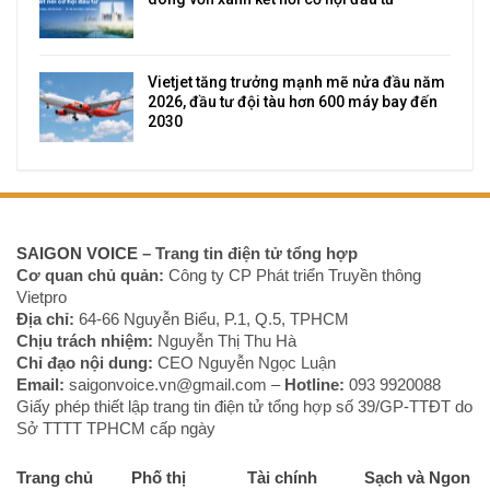
Vietjet tăng trưởng mạnh mẽ nửa đầu năm
2026, đầu tư đội tàu hơn 600 máy bay đến
2030
SAIGON VOICE
– Trang tin điện tử tổng hợp
Cơ quan chủ quản:
Công ty CP Phát triển Truyền thông
Vietpro
Địa chỉ:
64-66 Nguyễn Biểu, P.1, Q.5, TPHCM
Chịu trách nhiệm:
Nguyễn Thị Thu Hà
Chỉ đạo nội dung:
CEO Nguyễn Ngọc Luận
Email:
saigonvoice.vn@gmail.com –
Hotline:
093 9920088‬
Giấy phép thiết lập trang tin điện tử tổng hợp số 39/GP-TTĐT do
Sở TTTT TPHCM cấp ngày
Trang chủ
Phố thị
Tài chính
Sạch và Ngon