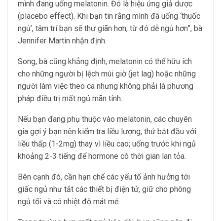
mình đang uống melatonin. Đó là hiệu ứng giả dược
(placebo effect). Khi bạn tin rằng mình đã uống ‘thuốc
ngủ’, tâm trí bạn sẽ thư giãn hơn, từ đó dễ ngủ hơn”, bà
Jennifer Martin nhận định.
Song, bà cũng khẳng định, melatonin có thể hữu ích
cho những người bị lệch múi giờ (jet lag) hoặc những
người làm việc theo ca nhưng không phải là phương
pháp điều trị mất ngủ mãn tính.
Nếu bạn đang phụ thuộc vào melatonin, các chuyên
gia gợi ý bạn nên kiểm tra liều lượng, thử bắt đầu với
liều thấp (1-2mg) thay vì liều cao; uống trước khi ngủ
khoảng 2-3 tiếng để hormone có thời gian lan tỏa.
Bên cạnh đó, cần hạn chế các yếu tố ảnh hưởng tới
giấc ngủ như tắt các thiết bị điện tử, giữ cho phòng
ngủ tối và có nhiệt độ mát mẻ.