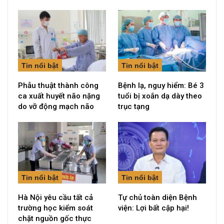
Tin nổi bật
Tin nổi bật
Phẫu thuật thành công
Bệnh lạ, nguy hiểm: Bé 3
ca xuất huyết não nặng
tuổi bị xoắn dạ dày theo
do vỡ động mạch não
trục tạng
Tin nổi bật
Tin nổi bật
Hà Nội yêu cầu tất cả
Tự chủ toàn diện Bệnh
trường học kiểm soát
viện: Lợi bất cập hại!
chặt nguồn gốc thực