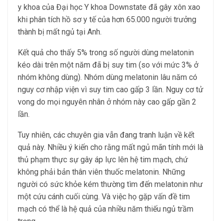
y khoa của Đại học Y khoa Downstate đã gây xôn xao
khi phân tích hồ sơ y tế của hơn 65.000 người trưởng
thành bị mất ngủ tại Anh.
Kết quả cho thấy 5% trong số người dùng melatonin
kéo dài trên một năm đã bị suy tim (so với mức 3% ở
nhóm không dùng). Nhóm dùng melatonin lâu năm có
nguy cơ nhập viện vì suy tim cao gấp 3 lần. Nguy cơ tử
vong do mọi nguyên nhân ở nhóm này cao gấp gần 2
lần.
Tuy nhiên, các chuyên gia vẫn đang tranh luận về kết
quả này. Nhiều ý kiến cho rằng mất ngủ mãn tính mới là
thủ phạm thực sự gây áp lực lên hệ tim mạch, chứ
không phải bản thân viên thuốc melatonin. Những
người có sức khỏe kém thường tìm đến melatonin như
một cứu cánh cuối cùng. Và việc họ gặp vấn đề tim
mạch có thể là hệ quả của nhiều năm thiếu ngủ trầm