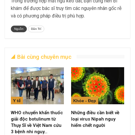
Trong trường hợp mất ngủ kéo dài, bạn cũng nên đi
khám để được bác sĩ truy tìm các nguyên nhân gốc rễ
và có phương pháp điều trị phù hợp.
Nguồn
Dân Trí
Bài cùng chuyên mục
Y tế
Khỏe - Đẹp
WHO chuyển khẩn thuốc
Những điều cần biết về
giải độc botulinum từ
loại virus Nipah nguy
Thụy Sĩ về Việt Nam cứu
hiểm chết người
3 bệnh nhi nguy…