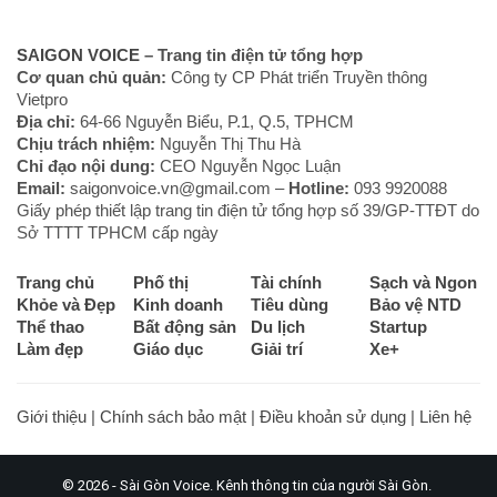
SAIGON VOICE
– Trang tin điện tử tổng hợp
Cơ quan chủ quản:
Công ty CP Phát triển Truyền thông
Vietpro
Địa chỉ:
64-66 Nguyễn Biểu, P.1, Q.5, TPHCM
Chịu trách nhiệm:
Nguyễn Thị Thu Hà
Chỉ đạo nội dung:
CEO Nguyễn Ngọc Luận
Email:
saigonvoice.vn@gmail.com –
Hotline:
093 9920088‬
Giấy phép thiết lập trang tin điện tử tổng hợp số 39/GP-TTĐT do
Sở TTTT TPHCM cấp ngày
Trang chủ
Phố thị
Tài chính
Sạch và Ngon
Khỏe và Đẹp
Kinh doanh
Tiêu dùng
Bảo vệ NTD
Thể thao
Bất động sản
Du lịch
Startup
Làm đẹp
Giáo dục
Giải trí
Xe+
Giới thiệu
|
Chính sách bảo mật
|
Điều khoản sử dụng
|
Liên hệ
© 2026 - Sài Gòn Voice. Kênh thông tin của người Sài Gòn.