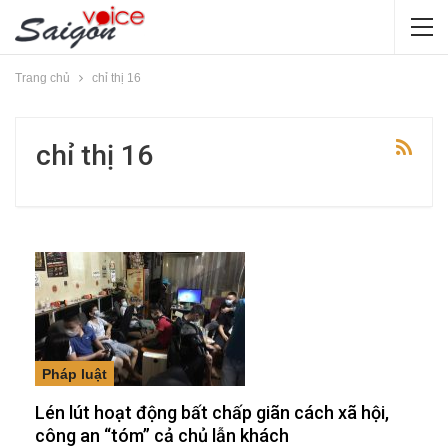
Trang chủ
chỉ thị 16
chỉ thị 16
Pháp luật
Lén lút hoạt động bất chấp giãn cách xã hội,
công an “tóm” cả chủ lẫn khách