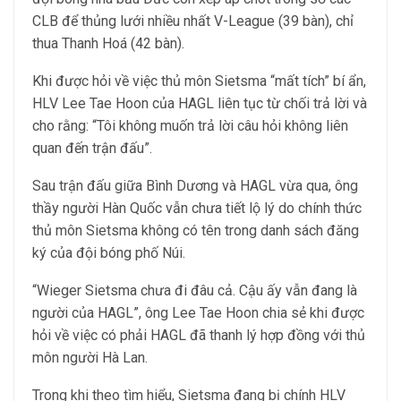
CLB để thủng lưới nhiều nhất V-League (39 bàn), chỉ
thua Thanh Hoá (42 bàn).
Khi được hỏi về việc thủ môn Sietsma “mất tích” bí ẩn,
HLV Lee Tae Hoon của HAGL liên tục từ chối trả lời và
cho rằng: “Tôi không muốn trả lời câu hỏi không liên
quan đến trận đấu”.
Sau trận đấu giữa Bình Dương và HAGL vừa qua, ông
thầy người Hàn Quốc vẫn chưa tiết lộ lý do chính thức
thủ môn Sietsma không có tên trong danh sách đăng
ký của đội bóng phố Núi.
“Wieger Sietsma chưa đi đâu cả. Cậu ấy vẫn đang là
người của HAGL”, ông Lee Tae Hoon chia sẻ khi được
hỏi về việc có phải HAGL đã thanh lý hợp đồng với thủ
môn người Hà Lan.
Trong khi theo tìm hiểu, Sietsma đang bị chính HLV