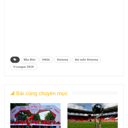
Bầu Đức
HAGL
Sietsma
thủ môn Sietsma
V.League 2019.
Bài cùng chuyên mục