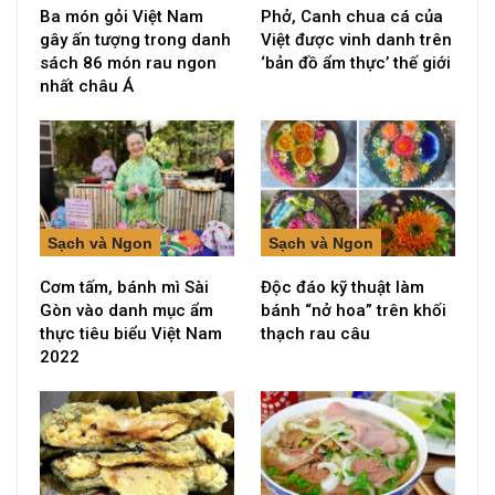
Ba món gỏi Việt Nam
Phở, Canh chua cá của
gây ấn tượng trong danh
Việt được vinh danh trên
sách 86 món rau ngon
‘bản đồ ẩm thực’ thế giới
nhất châu Á
Sạch và Ngon
Sạch và Ngon
Cơm tấm, bánh mì Sài
Độc đáo kỹ thuật làm
Gòn vào danh mục ẩm
bánh “nở hoa” trên khối
thực tiêu biểu Việt Nam
thạch rau câu
2022