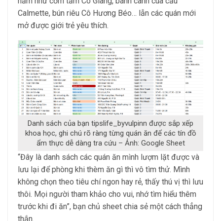
năm như cơm tấm Cô Giang, bánh canh cua cầu
Calmette, bún riêu Cô Hương Béo… lẫn các quán mới
mở được giới trẻ yêu thích.
Danh sách của bạn tipslife_byvulpinn được sắp xếp
khoa học, ghi chú rõ ràng từng quán ăn để các tín đồ
ẩm thực dễ dàng tra cứu – Ảnh: Google Sheet
“Đây là danh sách các quán ăn mình lượm lặt được và
lưu lại để phòng khi thèm ăn gì thì vô tìm thử. Mình
không chọn theo tiêu chí ngon hay rẻ, thấy thú vị thì lưu
thôi. Mọi người tham khảo cho vui, nhớ tìm hiểu thêm
trước khi đi ăn”, bạn chủ sheet chia sẻ một cách thẳng
thắn.