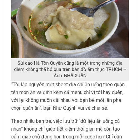
Sủi cảo Hà Tôn Quyền cũng là một trong những địa
điểm không thể bỏ qua trên bản đồ ẩm thực TP.HCM –
Ảnh: NHÃ XUÂN
“Tôi lập nguyên một sheet địa chỉ ăn uống theo quận,
tên món ăn và đính kèm cả menu chỉ vì tôi hay quên,
với lại không muốn cãi nhau với bạn bè mỗi lần phải
chọn quán ăn”, bạn Như Quỳnh vui vẻ chia sẻ.
Theo nhiều bạn trẻ, việc lưu trữ “dữ liệu ăn uống cá
nhân” không chỉ giúp tiết kiệm thời gian mà còn tạo
cảm giác chủ động hơn trong mỗi cuộc hẹn. Chỉ cần