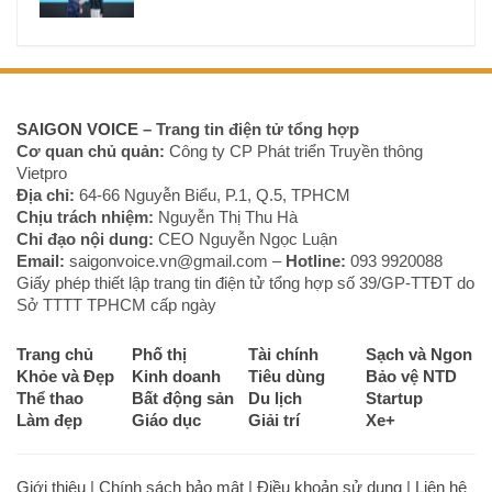
SAIGON VOICE
– Trang tin điện tử tổng hợp
Cơ quan chủ quản:
Công ty CP Phát triển Truyền thông
Vietpro
Địa chỉ:
64-66 Nguyễn Biểu, P.1, Q.5, TPHCM
Chịu trách nhiệm:
Nguyễn Thị Thu Hà
Chỉ đạo nội dung:
CEO Nguyễn Ngọc Luận
Email:
saigonvoice.vn@gmail.com –
Hotline:
093 9920088‬
Giấy phép thiết lập trang tin điện tử tổng hợp số 39/GP-TTĐT do
Sở TTTT TPHCM cấp ngày
Trang chủ
Phố thị
Tài chính
Sạch và Ngon
Khỏe và Đẹp
Kinh doanh
Tiêu dùng
Bảo vệ NTD
Thể thao
Bất động sản
Du lịch
Startup
Làm đẹp
Giáo dục
Giải trí
Xe+
Giới thiệu
|
Chính sách bảo mật
|
Điều khoản sử dụng
|
Liên hệ