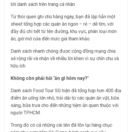
tới danh sách trên trang cá nhân.
Từ thói quen ghi chú hằng ngày, bạn đã lập hẳn một
sheet tổng hợp các quán ăn ngon – rẻ – dễ tìm, với
đầy đủ chi tiết từ tên đường, khu vực, phân loại món
ăn, giờ mở cửa đến mức giá tham khảo.
Danh sách nhanh chóng được cộng đồng mạng chia
sẻ rộng rãi và nhận về nhiều lời khen vì sự chỉn chu và
hữu ích.
Không còn phải hỏi ‘ăn gì hôm nay?’
Danh sách Food Tour SG hiện đã tổng hợp hơn 400 địa
điểm ăn uống lớn nhỏ, trải dài từ các quán ăn vặt, bữa
sáng, bữa trưa cho đến những tiệm ăn quen thuộc với
người TP.HCM.
Trong đó có cả những cái tên đã tồn tại hàng chục